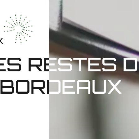
X
ES RESTES D
 BORDEAUX