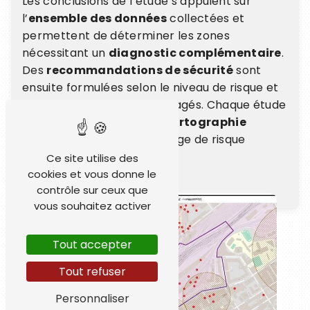
Les conclusions de l’étude s’appuient sur
l’
ensemble des données
collectées et
permettent de déterminer les zones
nécessitant un
diagnostic complémentaire
.
Des
recommandations de sécurité
sont
ensuite formulées selon le niveau de risque et
la nature des travaux envisagés. Chaque étude
est accompagnée d’une
cartographie
détaillée
intégrant le zonage de risque
pyrotechnique.
Ce site utilise des
cookies et vous donne le
contrôle sur ceux que
vous souhaitez activer
Tout accepter
Tout refuser
Personnaliser