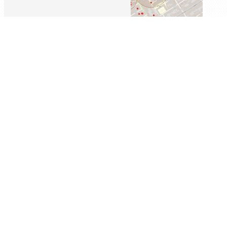
Retracer, comprendre, sécuriser
NOTE HISTORIQUE ET
ÉVALUATION DES
RISQUES
En complément, ESP Conseil propose la
réalisation d’une
note historique de