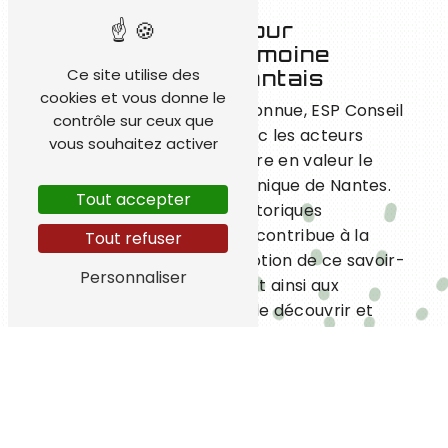
Un partenariat pour
valoriser le patrimoine
Ce site utilise des
pyrotechnique nantais
cookies et vous donne le
Grâce à son expertise reconnue, ESP Conseil
contrôle sur ceux que
collabore étroitement avec les acteurs
vous souhaitez activer
culturels locaux pour mettre en valeur le
riche patrimoine pyrotechnique de Nantes.
Tout accepter
En réalisant des études historiques
approfondies, l'entreprise contribue à la
Tout refuser
préservation et à la promotion de ce savoir-
Personnaliser
faire ancestral, permettant ainsi aux
habitants et aux visiteurs de découvrir et
d'apprécier l'histoire fascinante de la
pyrotechnie dans la ville.
Ensemble, ESP Conseil et la ville de Nantes
œuvrent pour préserver et transmettre cet